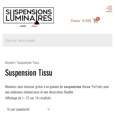
Trié
Aller
par
au
popularité
contenu
0
Panier
0.00
€
Accueil
/ Suspension Tissu
Suspension Tissu
Illuminez avec douceur grâce à no gamme de
suspension tissu
. Parfaits pour
une ambiance chaleureuse et une décoration flexible.
Affichage de 1–12 sur 14 résultats