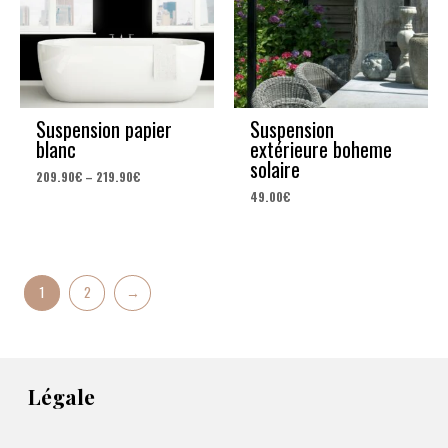
Suspension papier
Suspension
blanc
extérieure boheme
solaire
209.90
€
–
219.90
€
49.00
€
1
2
→
Légale